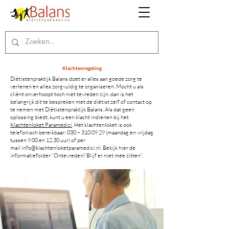
Klachtenregeling
Diëtistenpraktijk Balans doet er alles aan goede zorg te
verlenen en alles zorgvuldig te organiseren. Mocht u als
cliënt onverhoopt toch niet tevreden zijn, dan is het
belangrijk dit te bespreken met de diëtist zelf of contact op
te nemen met Diëtistenpraktijk Balans. Als dat geen
oplossing biedt, kunt u een klacht indienen bij het
Klachtenloket Paramedici
.
Het klachtenloket is ook
telefonisch bereikbaar: 030 – 310 09 29 (maandag en vrijdag
tussen 9.00 en 12.30 uur) of per
mail
info@klachtenloketparamedici.nl
. Bekijk hier de
informatiefolder
“Ontevreden? Blijf er niet mee zitten”
.