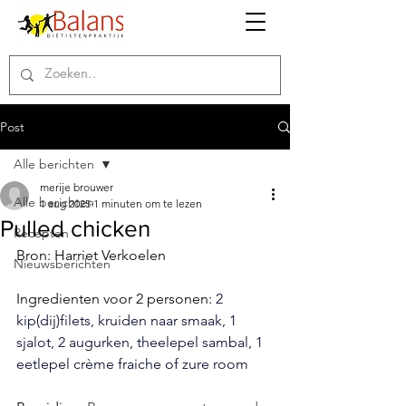
Post
Alle berichten
merije brouwer
Alle berichten
1 aug 2025
1 minuten om te lezen
Pulled chicken
Recepten
Bron: Harriet Verkoelen
Nieuwsberichten
Ingredienten voor 2 personen: 
2 
kip(dij)filets, kruiden naar smaak, 1 
sjalot, 2 augurken, theelepel sambal, 1 
eetlepel crème fraiche of zure room