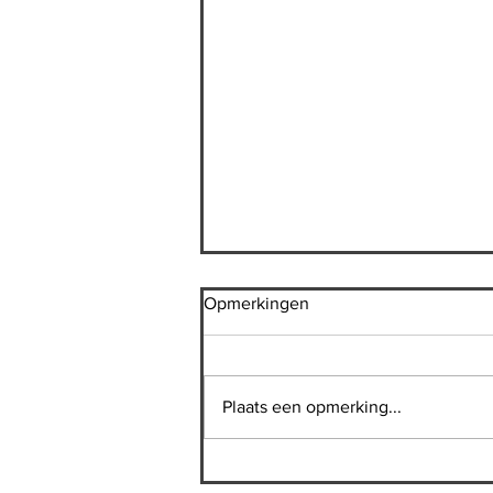
Opmerkingen
Plaats een opmerking...
Avocado en kip salade