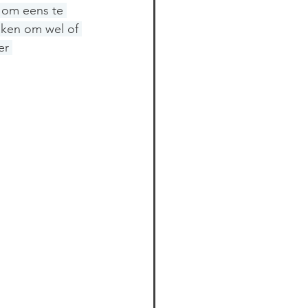
 om eens te 
aken om wel of 
er 